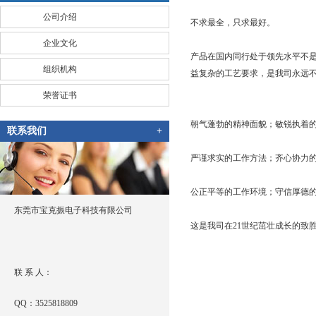
公司介绍
不求最全，只求最好。
企业文化
产品在国内同行处于领先水平不是
组织机构
益复杂的工艺要求，是我司永远
荣誉证书
朝气蓬勃的精神面貌；敏锐执着
联系我们
+
严谨求实的工作方法；齐心协力
公正平等的工作环境；守信厚德
东莞市宝克振电子科技有限公司
这是我司在21世纪茁壮成长的致
联 系 人：
QQ：3525818809