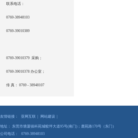
联系电话：
0769-38948103
0769-39010389
0769-39010379 采购；
0769-39010378 办公室；
传 真： 0769 - 38948107
友情链接：
亚网互联
|
网站建设
|
地址： 东莞市塘厦镇科苑城蛟坪大道95号(南门)；鹿苑路170号（东门）
公司电话： 0769-38948103