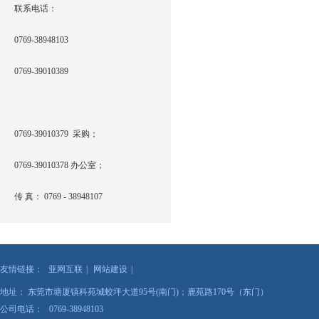
联系电话：
0769-38948103
0769-39010389
0769-39010379 采购；
0769-39010378 办公室；
传 真： 0769 - 38948107
友情链接：
亚网互联
|
网站建设
|
地址： 东莞市塘厦镇科苑城蛟坪大道95号(南门)；鹿苑路170号（东门）
公司电话： 0769-38948103