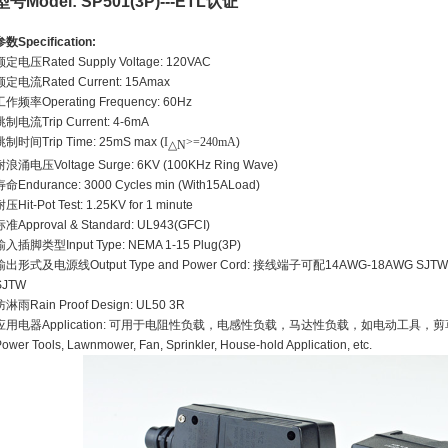
型号
Model: SP501(3P)---ETL认证
参数
Specification:
额定电压
Rated Supply Voltage: 120VAC
额定电流
Rated Current: 15Amax
工作频率
Operating Frequency: 60Hz
跳制电流
Trip Current: 4-6mA
跳制时间
Trip Time: 25mS max (
I
>=240mA
)
△
N
耐浪涌电压
Voltage Surge: 6KV (100KHz Ring Wave)
寿命
Endurance: 3000 Cycles min (With15ALoad)
耐压
Hit-Pot Test: 1.25KV for 1 minute
标准
Approval & Standard: UL943(GFCI)
输入插脚类型
Input Type: NEMA 1-15 Plug(3P)
输出形式及电源线
Output Type and Power Cord:
接线端子可配
14AWG-18AWG SJTW
SJTW
防淋雨
Rain Proof Design: UL50 3R
应用电器
Application:
可用于电阻性负载，电感性负载，马达性负载，如电动工具，剪
ower Tools,
Lawnmower, Fan,
Sprinkler, House-hold Application, etc.