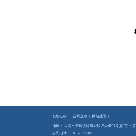
友情链接：
亚网互联
|
网站建设
|
地址： 东莞市塘厦镇科苑城蛟坪大道95号(南门)；鹿
公司电话： 0769-38948103