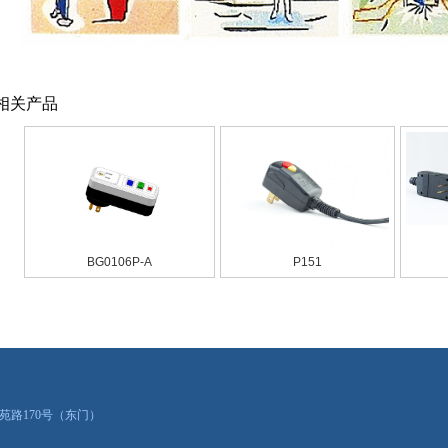
相关产品
BG0106P-A
P151
苑路170号（东门）