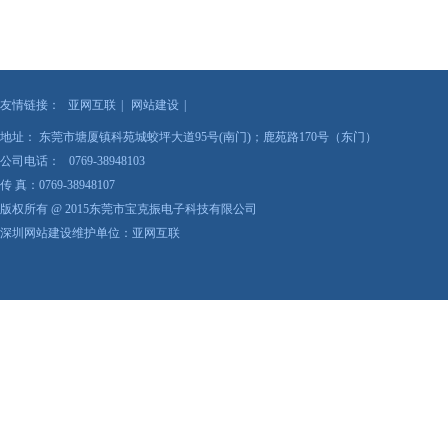
友情链接：
亚网互联
|
网站建设
|
地址： 东莞市塘厦镇科苑城蛟坪大道95号(南门)；鹿苑路170号（东门）
公司电话： 0769-38948103
传 真：0769-38948107
版权所有 @ 2015东莞市宝克振电子科技有限公司
深圳网站建设维护单位：亚网互联