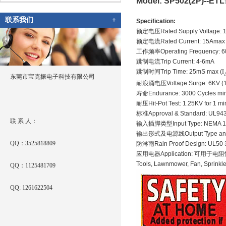
Model: SP502(2P)--E
联系我们
+
Specification:
额定电压
Rated Supply Voltage:
额定电流
Rated Current: 15Amax
工作频率
Operating Frequency: 
跳制电流
Trip Current: 4-6mA
跳制时间
Trip Time: 25mS max (
I
东莞市宝克振电子科技有限公司
耐浪涌电压
Voltage Surge: 6KV 
寿命
Endurance: 3000 Cycles mi
耐压
Hit-Pot Test: 1.25KV for 1 mi
标准
Approval & Standard: UL94
联 系 人：
输入插脚类型
Input Type: NEMA 1
输出形式及电源线
Output Type a
QQ：3525818809
防淋雨
Rain Proof Design: UL50
应用电器
Application:
可用于电阻
Tools,
Lawnmower, Fan,
Sprinkle
QQ：1125481709
QQ: 1261622504