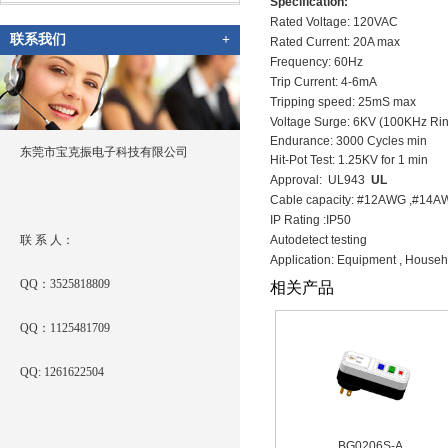
Specification:
Rated Voltage: 120VAC
联系我们
+
Rated Current: 20A max
Frequency: 60Hz
Trip Current: 4-6mA
Tripping speed: 25mS max
Voltage Surge: 6KV (100KHz Ri
Endurance: 3000 Cycles min
东莞市宝克振电子科技有限公司
Hit-Pot Test: 1.25KV for 1 min
Approval: UL943
UL
Cable capacity: #12AWG ,#14
IP Rating :IP50
联 系 人：
Autodetect testing
Application: Equipment , Househo
QQ：3525818809
相关产品
QQ：1125481709
QQ: 1261622504
BG0206S-A