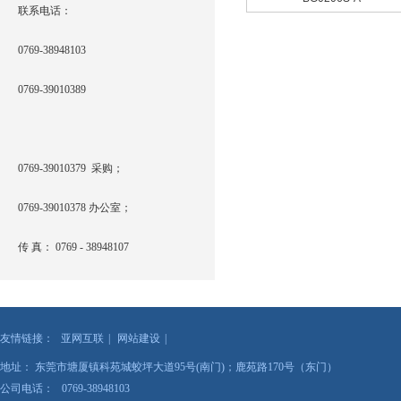
联系电话：
0769-38948103
0769-39010389
0769-39010379 采购；
0769-39010378 办公室；
传 真： 0769 - 38948107
友情链接：
亚网互联
|
网站建设
|
地址： 东莞市塘厦镇科苑城蛟坪大道95号(南门)；鹿苑路170号（东门）
公司电话： 0769-38948103